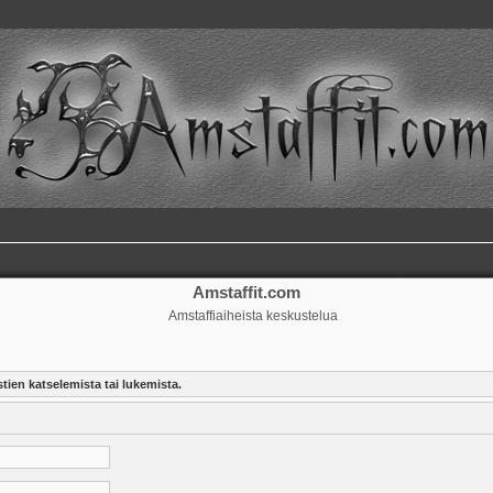
Amstaffit.com
Amstaffiaiheista keskustelua
tien katselemista tai lukemista.