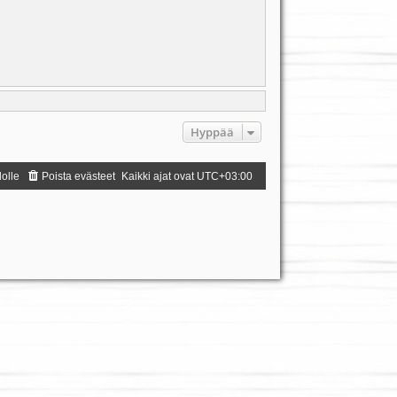
Hyppää
dolle
Poista evästeet
Kaikki ajat ovat
UTC+03:00