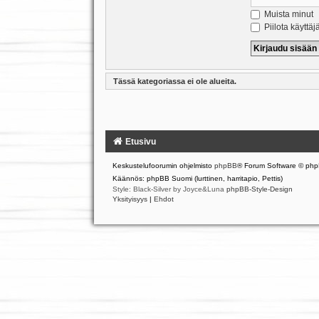
Muista minut
Piilota käyttäj
Tässä kategoriassa ei ole alueita.
Etusivu
Keskustelufoorumin ohjelmisto
phpBB
® Forum Software © php
Käännös: phpBB Suomi (lurttinen, harritapio, Pettis)
Style: Black-Silver by Joyce&Luna
phpBB-Style-Design
Yksityisyys
|
Ehdot