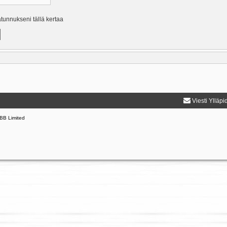
ätunnukseni tällä kertaa
Viesti Ylläpi
BB Limited