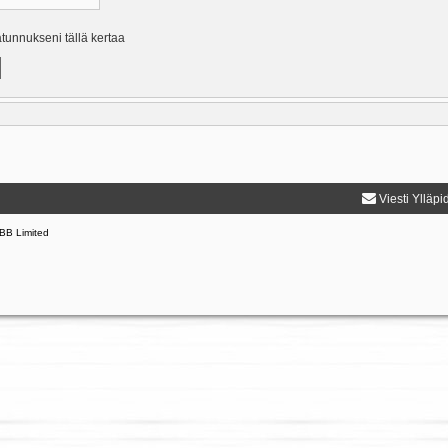
ätunnukseni tällä kertaa
Viesti Ylläpi
BB Limited