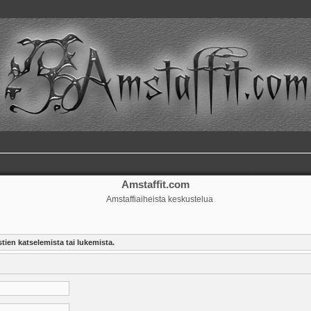
Amstaffit.com
Amstaffiaiheista keskustelua
tien katselemista tai lukemista.