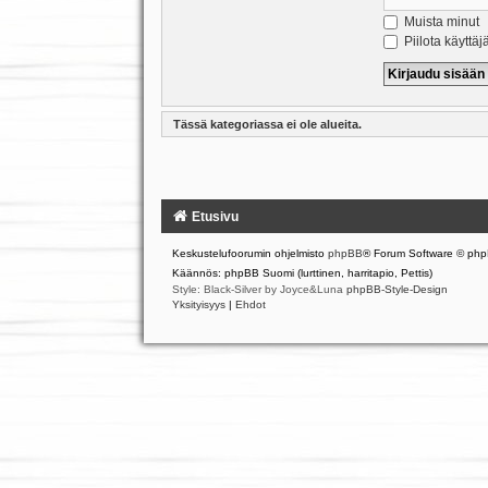
Muista minut
Piilota käyttäj
Tässä kategoriassa ei ole alueita.
Etusivu
Keskustelufoorumin ohjelmisto
phpBB
® Forum Software © php
Käännös: phpBB Suomi (lurttinen, harritapio, Pettis)
Style: Black-Silver by Joyce&Luna
phpBB-Style-Design
Yksityisyys
|
Ehdot