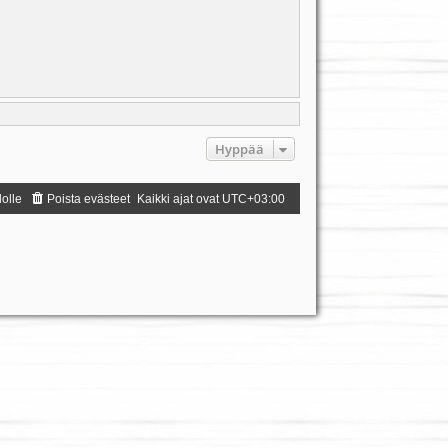
Hyppää
dolle
Poista evästeet
Kaikki ajat ovat
UTC+03:00