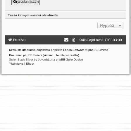
Tässä kategoriassa ei ole alueita.
Hyppää
Etusivu
Kaikki ajat ovat
UTC+03:00
Keskustelufoorumin ohjelmisto
phpBB
® Forum Software © phpBB Limited
Käännös: phpBB Suomi (lurttinen, harritapio, Pettis)
Style: Black-Silver by Joyce&Luna
phpBB-Style-Design
Yksityisyys
|
Ehdot