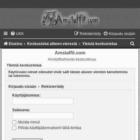
UKK
Rekisteröidy
Kirjaudu sisään
E
Etusivu
Keskustelut aiheen vierestä
Yleistä keskustelua
t
Amstaffit.com
Amstaffiaiheista keskustelua
s
Yleistä keskustelua
i
Käytössäsi olevat oikeudet eivät salli tämän alueen viestien katselemista
tai lukemista.
Kirjaudu sisään
•
Rekisteröidy
Käyttäjätunnus:
Salasana:
Muista minut
Piilota käyttäjätunnukseni tällä kertaa