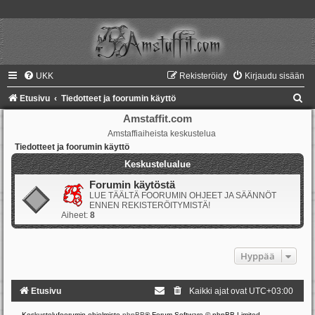
UKK
Rekisteröidy
Kirjaudu sisään
E
Etusivu
Tiedotteet ja foorumin käyttö
t
Amstaffit.com
Amstaffiaiheista keskustelua
s
Tiedotteet ja foorumin käyttö
i
Keskustelualue
Forumin käytöstä
LUE TÄÄLTÄ FOORUMIN OHJEET JA SÄÄNNÖT
ENNEN REKISTERÖITYMISTÄ!
Aiheet:
8
Hyppää
Etusivu
Kaikki ajat ovat
UTC+03:00
Keskustelufoorumin ohjelmisto
phpBB
® Forum Software © phpBB Limited