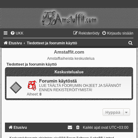
UKK
Rekisteröidy
Kirjaudu sisään
E
Etusivu
Tiedotteet ja foorumin käyttö
t
Amstaffit.com
Amstaffiaiheista keskustelua
s
Tiedotteet ja foorumin käyttö
i
Keskustelualue
Forumin käytöstä
LUE TÄÄLTÄ FOORUMIN OHJEET JA SÄÄNNÖT
ENNEN REKISTERÖITYMISTÄ!
Aiheet:
8
Hyppää
Etusivu
Kaikki ajat ovat
UTC+03:00
Keskustelufoorumin ohjelmisto
phpBB
® Forum Software © phpBB Limited