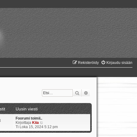
Rekisteröidy
Kirjaudu sisään
Etsi
Tarkennettu haku
stit
Uusin viesti
Foorumi toimii..
8
N
Kirjoittaja
Kiia
ä
Ti Loka 15, 2024 5:12 pm
y
t