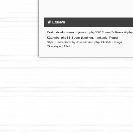
Etusivu
Keskustelufoorumin ohjelmisto
phpBB
® Forum Software © php
Käännös: phpBB Suomi (lurttinen, harritapio, Pettis)
Style: Black-Silver by Joyce&Luna
phpBB-Style-Design
Yksityisyys
|
Ehdot