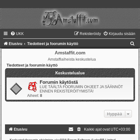
UKK
Rekisteröidy
Kirjaudu sisään
E
Etusivu
Tiedotteet ja foorumin käyttö
t
Amstaffit.com
Amstaffiaiheista keskustelua
s
Tiedotteet ja foorumin käyttö
i
Keskustelualue
Forumin käytöstä
LUE TÄÄLTÄ FOORUMIN OHJEET JA SÄÄNNÖT
ENNEN REKISTERÖITYMISTÄ!
Aiheet:
8
Hyppää
Etusivu
Kaikki ajat ovat
UTC+03:00
Keskustelufoorumin ohjelmisto
phpBB
® Forum Software © phpBB Limited