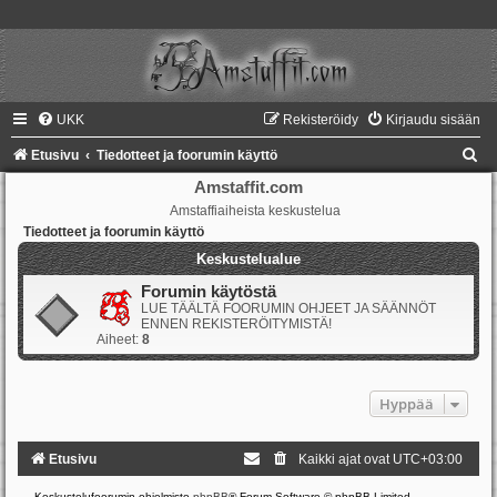
UKK
Rekisteröidy
Kirjaudu sisään
E
Etusivu
Tiedotteet ja foorumin käyttö
t
Amstaffit.com
Amstaffiaiheista keskustelua
s
Tiedotteet ja foorumin käyttö
i
Keskustelualue
Forumin käytöstä
LUE TÄÄLTÄ FOORUMIN OHJEET JA SÄÄNNÖT
ENNEN REKISTERÖITYMISTÄ!
Aiheet:
8
Hyppää
Etusivu
Kaikki ajat ovat
UTC+03:00
Keskustelufoorumin ohjelmisto
phpBB
® Forum Software © phpBB Limited