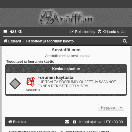
UKK
Rekisteröidy
Kirjaudu sisään
E
Etusivu
Tiedotteet ja foorumin käyttö
t
Amstaffit.com
Amstaffiaiheista keskustelua
s
Tiedotteet ja foorumin käyttö
i
Keskustelualue
Forumin käytöstä
LUE TÄÄLTÄ FOORUMIN OHJEET JA SÄÄNNÖT
ENNEN REKISTERÖITYMISTÄ!
Aiheet:
8
Hyppää
Etusivu
Kaikki ajat ovat
UTC+03:00
Keskustelufoorumin ohjelmisto
phpBB
® Forum Software © phpBB Limited