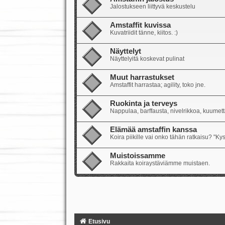
Jalostukseen liittyvä keskustelu
Amstaffit kuvissa
Kuvatriidit tänne, kiitos. :)
Näyttelyt
Näyttelyitä koskevat pulinat
Muut harrastukset
Amstaffit harrastaa; agility, toko jne.
Ruokinta ja terveys
Nappulaa, barffausta, nivelrikkoa, kuumetta
Elämää amstaffin kanssa
Koira piikille vai onko tähän ratkaisu? "Ky
Muistoissamme
Rakkaita koiraystäviämme muistaen.
Etusivu