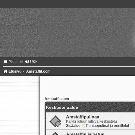
Pikalinkit
UKK
Etusivu
Amstaffit.com
Amstaffit.com
Keskustelualue
Amstaffipulinaa
Kaikki rotuun liittyvä keskustelu
Sisäalue:
Pentuepulinat ja onnittelut
Amstaffin jalostus