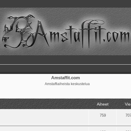
Amstaffit.com
Amstaffiaiheista keskustelua
Aiheet
Vie
759
70