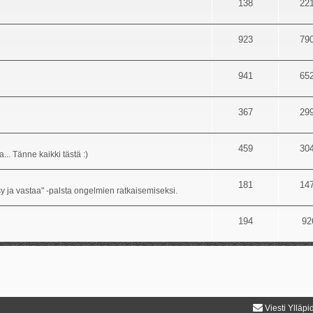
138
22
923
79
941
65
367
29
459
30
... Tänne kaikki tästä :)
181
14
sy ja vastaa" -palsta ongelmien ratkaisemiseksi.
194
92
Viesti Ylläpi