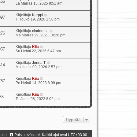
165
u
ä
La Marras 15, 2025 9:51 am
u
y
s
t
N
Kirjoittaja
Karppi
i
ä
097
ä
Ti Touko 19, 2020 2:50 pm
n
u
y
v
u
t
i
s
N
Kirjoittaja
cinderella
ä
e
276
i
ä
Ma Marras 29, 2021 10:28 pm
u
s
n
y
u
t
v
t
s
i
i
N
Kirjoittaja
Kiia
ä
957
i
e
ä
Su Helmi 22, 2026 6:47 pm
u
n
s
y
u
v
t
t
s
i
N
Kirjoittaja
Jonna T.
i
ä
414
i
e
ä
Ma Helmi 09, 2026 2:57 pm
u
n
s
y
u
v
t
t
s
i
N
Kirjoittaja
Kiia
i
ä
787
i
e
ä
Pe Heinä 14, 2023 8:09 pm
u
n
s
y
u
v
t
t
s
i
N
Kirjoittaja
Kiia
i
ä
65
i
e
ä
To Joulu 08, 2022 8:02 pm
u
n
s
y
u
v
t
t
s
i
i
ä
i
e
u
n
s
Hyppää
u
v
t
s
i
i
i
e
n
s
dolle
Poista evästeet
Kaikki ajat ovat
UTC+03:00