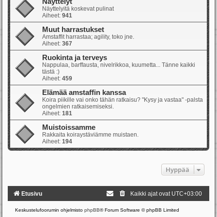
Näyttelyt
Näyttelyitä koskevat pulinat
Aiheet:
941
Muut harrastukset
Amstaffit harrastaa; agility, toko jne.
Aiheet:
367
Ruokinta ja terveys
Nappulaa, barffausta, nivelrikkoa, kuumetta... Tänne kaikki
tästä :)
Aiheet:
459
Elämää amstaffin kanssa
Koira piikille vai onko tähän ratkaisu? "Kysy ja vastaa" -palsta
ongelmien ratkaisemiseksi.
Aiheet:
181
Muistoissamme
Rakkaita koiraystäviämme muistaen.
Aiheet:
194
Hyppää
Etusivu
Kaikki ajat ovat
UTC+03:00
Keskustelufoorumin ohjelmisto
phpBB
® Forum Software © phpBB Limited