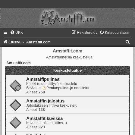
UKK
Rekisteröidy
Kirjaudu sisään
E
Etusivu
Amstaffit.com
t
Amstaffit.com
Amstaffiaiheista keskustelua
s
Amstaffit.com
i
Keskustelualue
Amstaffipulinaa
Kaikki rotuun liittyvä keskustelu
Sisäalue:
Pentuepulinat ja onnittelut
Aiheet:
759
Amstaffin jalostus
Jalostukseen liittyvä keskustelu
Aiheet:
138
Amstaffit kuvissa
Kuvatriidit tänne, kiitos. :)
Aiheet:
923