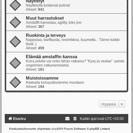
Näyttelyt
Näyttelyitä koskevat pulinat
Aiheet:
941
Muut harrastukset
Amstaffit harrastaa; agility, toko jne.
Aiheet:
367
Ruokinta ja terveys
Nappulaa, barffausta, nivelrikkoa, kuumetta... Tänne kaikki
tästä :)
Aiheet:
459
Elämää amstaffin kanssa
Koira piikille vai onko tähän ratkaisu? "Kysy ja vastaa" -palsta
ongelmien ratkaisemiseksi.
Aiheet:
181
Muistoissamme
Rakkaita koiraystäviämme muistaen.
Aiheet:
194
Hyppää
Etusivu
Kaikki ajat ovat
UTC+03:00
Keskustelufoorumin ohjelmisto
phpBB
® Forum Software © phpBB Limited