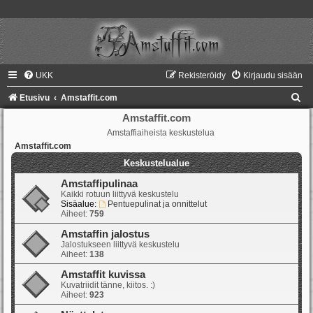
UKK
Rekisteröidy
Kirjaudu sisään
E
Etusivu
Amstaffit.com
t
Amstaffit.com
Amstaffiaiheista keskustelua
s
Amstaffit.com
i
Keskustelualue
Amstaffipulinaa
Kaikki rotuun liittyvä keskustelu
Sisäalue:
Pentuepulinat ja onnittelut
Aiheet:
759
Amstaffin jalostus
Jalostukseen liittyvä keskustelu
Aiheet:
138
Amstaffit kuvissa
Kuvatriidit tänne, kiitos. :)
Aiheet:
923