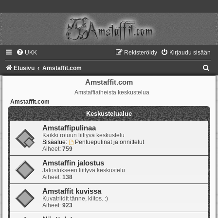
UKK
Rekisteröidy
Kirjaudu sisään
E
Etusivu
Amstaffit.com
t
Amstaffit.com
Amstaffiaiheista keskustelua
s
Amstaffit.com
i
Keskustelualue
Amstaffipulinaa
Kaikki rotuun liittyvä keskustelu
Sisäalue:
Pentuepulinat ja onnittelut
Aiheet:
759
Amstaffin jalostus
Jalostukseen liittyvä keskustelu
Aiheet:
138
Amstaffit kuvissa
Kuvatriidit tänne, kiitos. :)
Aiheet:
923