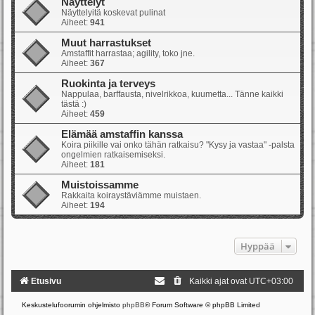
Näyttelyt
Näyttelyitä koskevat pulinat
Aiheet:
941
Muut harrastukset
Amstaffit harrastaa; agility, toko jne.
Aiheet:
367
Ruokinta ja terveys
Nappulaa, barffausta, nivelrikkoa, kuumetta... Tänne kaikki
tästä :)
Aiheet:
459
Elämää amstaffin kanssa
Koira piikille vai onko tähän ratkaisu? "Kysy ja vastaa" -palsta
ongelmien ratkaisemiseksi.
Aiheet:
181
Muistoissamme
Rakkaita koiraystäviämme muistaen.
Aiheet:
194
Hyppää
Etusivu
Kaikki ajat ovat
UTC+03:00
Keskustelufoorumin ohjelmisto
phpBB
® Forum Software © phpBB Limited