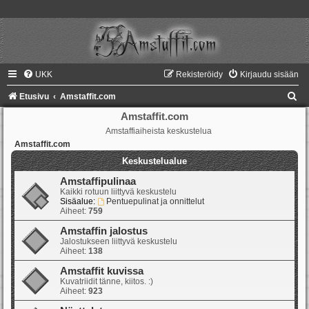
UKK
Rekisteröidy
Kirjaudu sisään
E
Etusivu
Amstaffit.com
t
Amstaffit.com
Amstaffiaiheista keskustelua
s
Amstaffit.com
i
Keskustelualue
Amstaffipulinaa
Kaikki rotuun liittyvä keskustelu
Sisäalue:
Pentuepulinat ja onnittelut
Aiheet:
759
Amstaffin jalostus
Jalostukseen liittyvä keskustelu
Aiheet:
138
Amstaffit kuvissa
Kuvatriidit tänne, kiitos. :)
Aiheet:
923