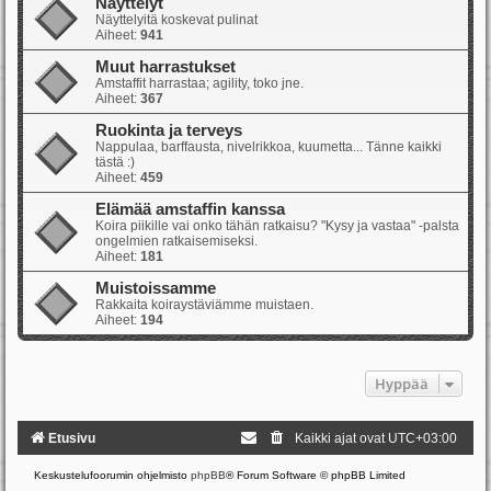
Näyttelyt
Näyttelyitä koskevat pulinat
Aiheet:
941
Muut harrastukset
Amstaffit harrastaa; agility, toko jne.
Aiheet:
367
Ruokinta ja terveys
Nappulaa, barffausta, nivelrikkoa, kuumetta... Tänne kaikki
tästä :)
Aiheet:
459
Elämää amstaffin kanssa
Koira piikille vai onko tähän ratkaisu? "Kysy ja vastaa" -palsta
ongelmien ratkaisemiseksi.
Aiheet:
181
Muistoissamme
Rakkaita koiraystäviämme muistaen.
Aiheet:
194
Hyppää
Etusivu
Kaikki ajat ovat
UTC+03:00
Keskustelufoorumin ohjelmisto
phpBB
® Forum Software © phpBB Limited