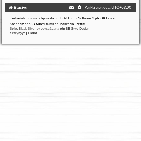
Etusivu
Kaikki ajat ovat
UTC+03:00
Keskustelufoorumin ohjelmisto
phpBB
® Forum Software © phpBB Limited
Käännös: phpBB Suomi (lurttinen, harritapio, Pettis)
Style: Black-Silver by Joyce&Luna
phpBB-Style-Design
Yksityisyys
|
Ehdot