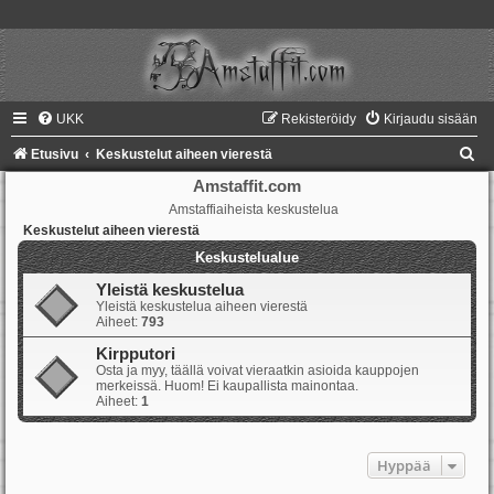
UKK
Rekisteröidy
Kirjaudu sisään
E
Etusivu
Keskustelut aiheen vierestä
t
Amstaffit.com
Amstaffiaiheista keskustelua
s
Keskustelut aiheen vierestä
i
Keskustelualue
Yleistä keskustelua
Yleistä keskustelua aiheen vierestä
Aiheet:
793
Kirpputori
Osta ja myy, täällä voivat vieraatkin asioida kauppojen
merkeissä. Huom! Ei kaupallista mainontaa.
Aiheet:
1
Hyppää