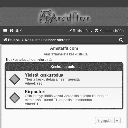
UKK
Rekisteröidy
Kirjaudu sisään
E
Etusivu
Keskustelut aiheen vierestä
t
Amstaffit.com
Amstaffiaiheista keskustelua
s
Keskustelut aiheen vierestä
i
Keskustelualue
Yleistä keskustelua
Yleistä keskustelua aiheen vierestä
Aiheet:
793
Kirpputori
Osta ja myy, täällä voivat vieraatkin asioida kauppojen
merkeissä. Huom! Ei kaupallista mainontaa.
Aiheet:
1
Hyppää