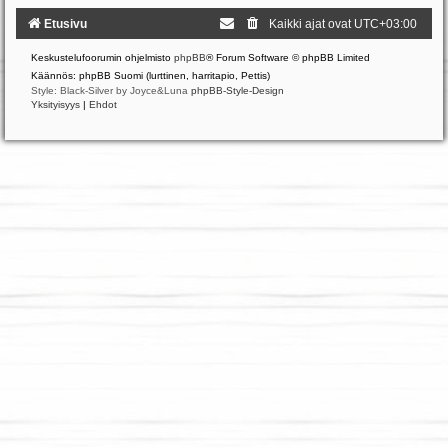
Etusivu
Kaikki ajat ovat
UTC+03:00
Keskustelufoorumin ohjelmisto
phpBB
® Forum Software © phpBB Limited
Käännös: phpBB Suomi (lurttinen, harritapio, Pettis)
Style: Black-Silver by Joyce&Luna
phpBB-Style-Design
Yksityisyys
|
Ehdot