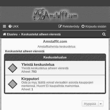
UKK
Rekisteröidy
Kirjaudu sisään
E
Etusivu
Keskustelut aiheen vierestä
t
Amstaffit.com
Amstaffiaiheista keskustelua
s
Keskustelut aiheen vierestä
i
Keskustelualue
Yleistä keskustelua
Yleistä keskustelua aiheen vierestä
Aiheet:
793
Kirpputori
Osta ja myy, täällä voivat vieraatkin asioida kauppojen
merkeissä. Huom! Ei kaupallista mainontaa.
Aiheet:
1
Hyppää