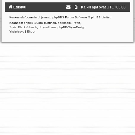
Etusivu
Kaikki ajat ovat
UTC+03:00
Keskustelufoorumin ohjelmisto
phpBB
® Forum Software © phpBB Limited
Käännös: phpBB Suomi (lurttinen, harritapio, Pettis)
Style: Black-Silver by Joyce&Luna
phpBB-Style-Design
Yksityisyys
|
Ehdot