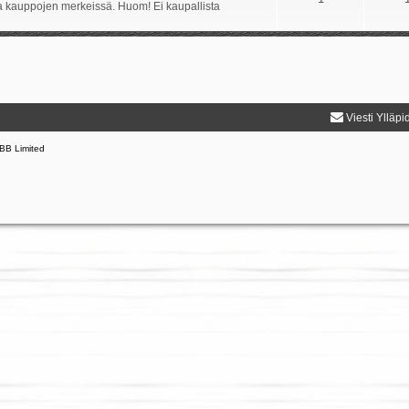
ida kauppojen merkeissä. Huom! Ei kaupallista
Viesti Ylläpi
BB Limited