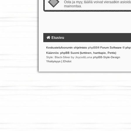
Osta ja myy, täällä voivat vieraatkin asio
mainontaa.
Etusivu
Keskustelufoorumin ohjelmisto
phpBB
® Forum Software © php
Käännös: phpBB Suomi (lurttinen, harritapio, Pettis)
Style: Black-Silver by Joyce&Luna
phpBB-Style-Design
Yksityisyys
|
Ehdot