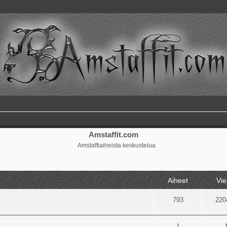
Amstaffit.com
Amstaffiaiheista keskustelua
Aiheet
Vie
793
220
1