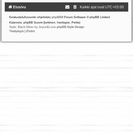
Etusivu
Kaikki ajat ovat
UTC+03:00
Keskustelufoorumin ohjelmisto
phpBB
® Forum Software © phpBB Limited
Käännös: phpBB Suomi (lurttinen, harritapio, Pettis)
Style: Black-Silver by Joyce&Luna
phpBB-Style-Design
Yksityisyys
|
Ehdot