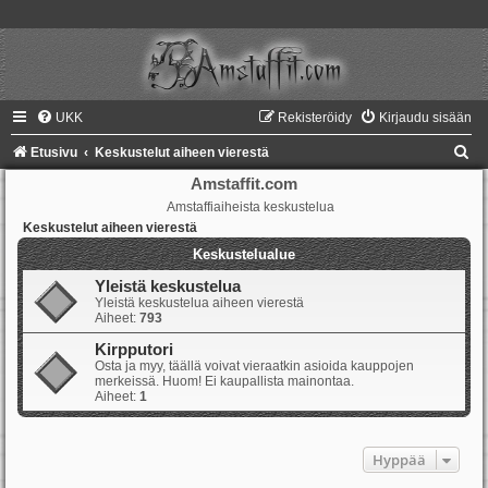
UKK
Rekisteröidy
Kirjaudu sisään
E
Etusivu
Keskustelut aiheen vierestä
t
Amstaffit.com
Amstaffiaiheista keskustelua
s
Keskustelut aiheen vierestä
i
Keskustelualue
Yleistä keskustelua
Yleistä keskustelua aiheen vierestä
Aiheet:
793
Kirpputori
Osta ja myy, täällä voivat vieraatkin asioida kauppojen
merkeissä. Huom! Ei kaupallista mainontaa.
Aiheet:
1
Hyppää