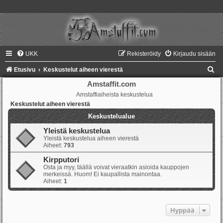
UKK
Rekisteröidy
Kirjaudu sisään
E
Etusivu
Keskustelut aiheen vierestä
t
Amstaffit.com
Amstaffiaiheista keskustelua
s
Keskustelut aiheen vierestä
i
Keskustelualue
Yleistä keskustelua
Yleistä keskustelua aiheen vierestä
Aiheet:
793
Kirpputori
Osta ja myy, täällä voivat vieraatkin asioida kauppojen
merkeissä. Huom! Ei kaupallista mainontaa.
Aiheet:
1
Hyppää