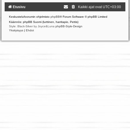
Etusivu
Kaikki ajat ovat
UTC+03:00
Keskustelufoorumin ohjelmisto
phpBB
® Forum Software © phpBB Limited
Käännös: phpBB Suomi (lurttinen, harritapio, Pettis)
Style: Black-Silver by Joyce&Luna
phpBB-Style-Design
Yksityisyys
|
Ehdot