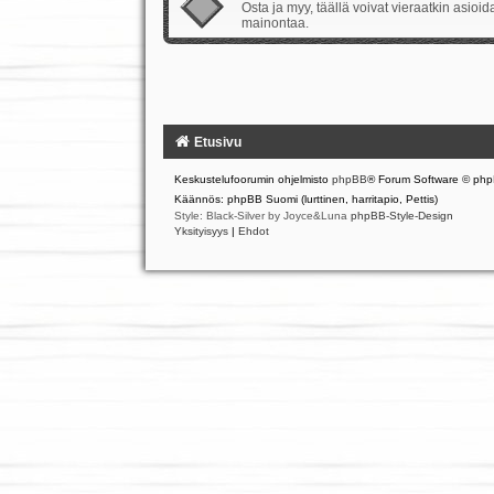
Osta ja myy, täällä voivat vieraatkin asio
mainontaa.
Etusivu
Keskustelufoorumin ohjelmisto
phpBB
® Forum Software © php
Käännös: phpBB Suomi (lurttinen, harritapio, Pettis)
Style: Black-Silver by Joyce&Luna
phpBB-Style-Design
Yksityisyys
|
Ehdot