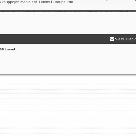
ida kauppojen merkeissä. Huom! Ei kaupallista
Viesti Ylläpi
BB Limited