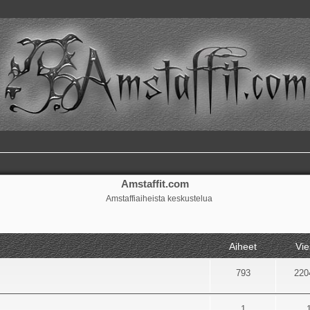
Amstaffit.com
Amstaffiaiheista keskustelua
Aiheet
Vie
793
220
1