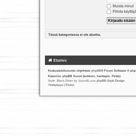
Muista minut
Piilota käyttäj
Tässä kategoriassa ei ole alueita.
Etusivu
Keskustelufoorumin ohjelmisto
phpBB
® Forum Software © php
Käännös: phpBB Suomi (lurttinen, harritapio, Pettis)
Style: Black-Silver by Joyce&Luna
phpBB-Style-Design
Yksityisyys
|
Ehdot