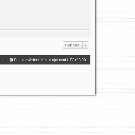
Hyppää
dolle
Poista evästeet
Kaikki ajat ovat
UTC+03:00