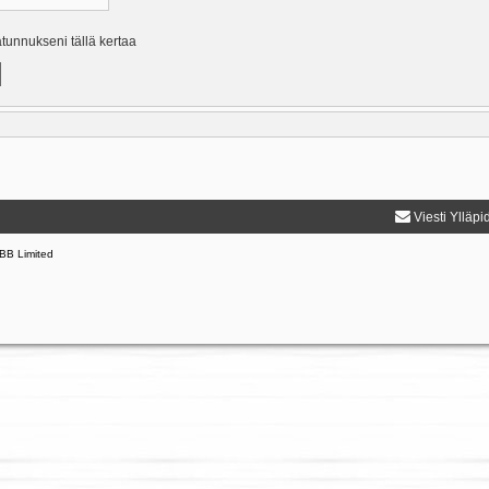
ätunnukseni tällä kertaa
Viesti Ylläpi
BB Limited