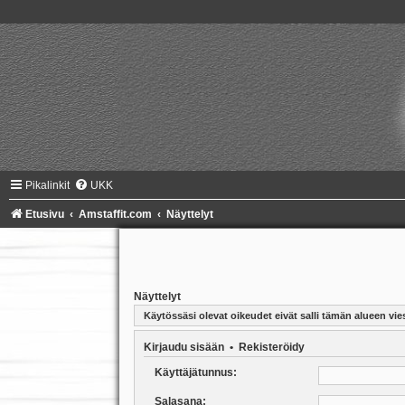
Pikalinkit
UKK
Etusivu
Amstaffit.com
Näyttelyt
Näyttelyt
Käytössäsi olevat oikeudet eivät salli tämän alueen vies
Kirjaudu sisään
•
Rekisteröidy
Käyttäjätunnus:
Salasana: