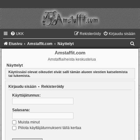
UKK
Rekisteröidy
Kirjaudu sisään
E
Etusivu
Amstaffit.com
Näyttelyt
t
Amstaffit.com
Amstaffiaiheista keskustelua
s
Näyttelyt
i
Käytössäsi olevat oikeudet eivät salli tämän alueen viestien katselemista
tai lukemista.
Kirjaudu sisään
•
Rekisteröidy
Käyttäjätunnus:
Salasana:
Muista minut
Piilota käyttäjätunnukseni tällä kertaa