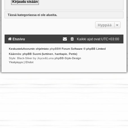
Tässä kategoriassa ei ole alueita.
Hyppää
Etusivu
Kaikki ajat ovat
UTC+03:00
Keskustelufoorumin ohjelmisto
phpBB
® Forum Software © phpBB Limited
Käännös: phpBB Suomi (lurttinen, harritapio, Pettis)
Style: Black-Silver by Joyce&Luna
phpBB-Style-Design
Yksityisyys
|
Ehdot