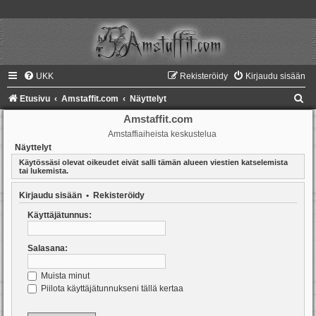
UKK
Rekisteröidy
Kirjaudu sisään
E
Etusivu
Amstaffit.com
Näyttelyt
t
Amstaffit.com
Amstaffiaiheista keskustelua
s
Näyttelyt
i
Käytössäsi olevat oikeudet eivät salli tämän alueen viestien katselemista
tai lukemista.
Kirjaudu sisään
•
Rekisteröidy
Käyttäjätunnus:
Salasana:
Muista minut
Piilota käyttäjätunnukseni tällä kertaa