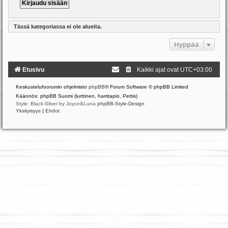
Tässä kategoriassa ei ole alueita.
Hyppää
Etusivu
Kaikki ajat ovat
UTC+03:00
Keskustelufoorumin ohjelmisto
phpBB
® Forum Software © phpBB Limited
Käännös: phpBB Suomi (lurttinen, harritapio, Pettis)
Style: Black-Silver by Joyce&Luna
phpBB-Style-Design
Yksityisyys
|
Ehdot