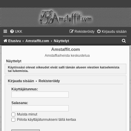
UKK
Rekisteröidy
Kirjaudu sisään
E
Etusivu
Amstaffit.com
Näyttelyt
t
Amstaffit.com
Amstaffiaiheista keskustelua
s
Näyttelyt
i
Käytössäsi olevat oikeudet eivät salli tämän alueen viestien katselemista
tai lukemista.
Kirjaudu sisään
•
Rekisteröidy
Käyttäjätunnus:
Salasana:
Muista minut
Piilota käyttäjätunnukseni tällä kertaa