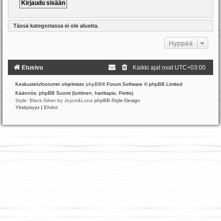
Tässä kategoriassa ei ole alueita.
Hyppää
Etusivu
Kaikki ajat ovat
UTC+03:00
Keskustelufoorumin ohjelmisto
phpBB
® Forum Software © phpBB Limited
Käännös: phpBB Suomi (lurttinen, harritapio, Pettis)
Style: Black-Silver by Joyce&Luna
phpBB-Style-Design
Yksityisyys
|
Ehdot