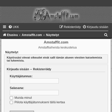
UKK
Rekisteröidy
Kirjaudu sisään
E
Etusivu
Amstaffit.com
Näyttelyt
t
Amstaffit.com
Amstaffiaiheista keskustelua
s
Näyttelyt
i
Käytössäsi olevat oikeudet eivät salli tämän alueen viestien katselemista
tai lukemista.
Kirjaudu sisään
•
Rekisteröidy
Käyttäjätunnus:
Salasana:
Muista minut
Piilota käyttäjätunnukseni tällä kertaa