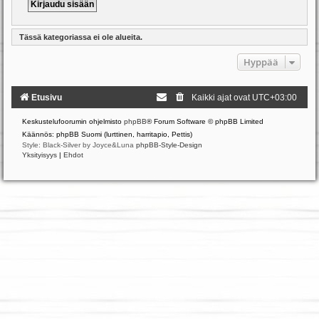
Tässä kategoriassa ei ole alueita.
Hyppää
Etusivu
Kaikki ajat ovat
UTC+03:00
Keskustelufoorumin ohjelmisto
phpBB
® Forum Software © phpBB Limited
Käännös: phpBB Suomi (lurttinen, harritapio, Pettis)
Style: Black-Silver by Joyce&Luna
phpBB-Style-Design
Yksityisyys
|
Ehdot