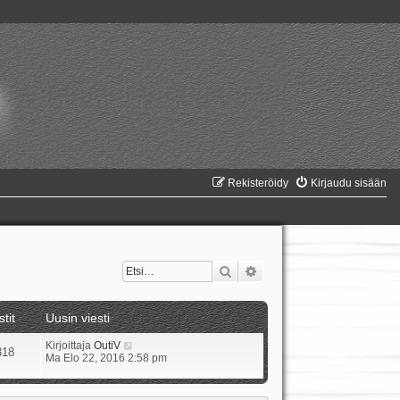
Rekisteröidy
Kirjaudu sisään
Etsi
Tarkennettu haku
stit
Uusin viesti
N
Kirjoittaja
OutiV
318
ä
Ma Elo 22, 2016 2:58 pm
y
t
ä