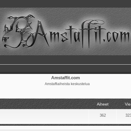
Amstaffit.com
Amstaffiaiheista keskustelua
Aiheet
Vie
362
32