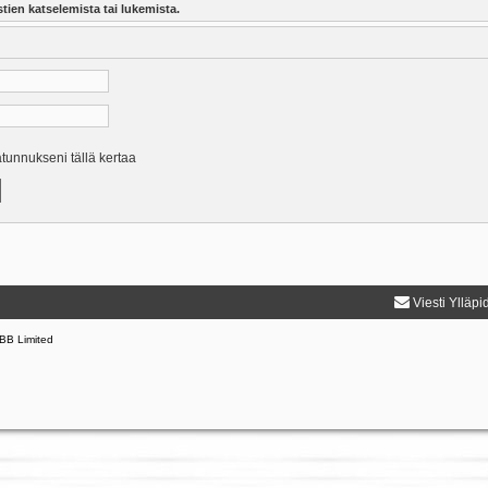
tien katselemista tai lukemista.
ätunnukseni tällä kertaa
Viesti Ylläpi
BB Limited