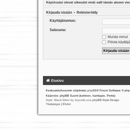
Käytössäsi olevat oikeudet eivät salli tämän alueen vies
Kirjaudu sisään
•
Rekisteröidy
Käyttäjätunnus:
Salasana:
Muista minut
Piilota käyttäj
Etusivu
Keskustelufoorumin ohjelmisto
phpBB
® Forum Software © php
Käännös: phpBB Suomi (lurttinen, harritapio, Pettis)
Style: Black-Silver by Joyce&Luna
phpBB-Style-Design
Yksityisyys
|
Ehdot