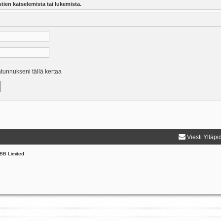
tien katselemista tai lukemista.
ätunnukseni tällä kertaa
Viesti Ylläpi
BB Limited