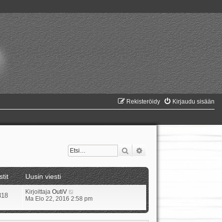
Rekisteröidy
Kirjaudu sisään
Etsi
Tarkennettu haku
stit
Uusin viesti
N
Kirjoittaja
OutiV
318
ä
Ma Elo 22, 2016 2:58 pm
y
t
ä