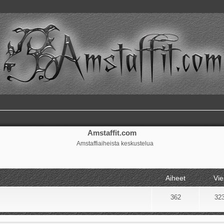
Amstaffit.com
Amstaffiaiheista keskustelua
Aiheet
Vie
362
32