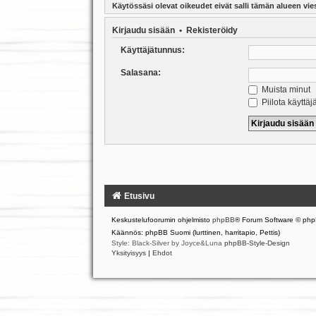
Käytössäsi olevat oikeudet eivät salli tämän alueen vies
Kirjaudu sisään
•
Rekisteröidy
Käyttäjätunnus:
Salasana:
Muista minut
Piilota käyttäj
Etusivu
Keskustelufoorumin ohjelmisto
phpBB
® Forum Software © php
Käännös: phpBB Suomi (lurttinen, harritapio, Pettis)
Style: Black-Silver by Joyce&Luna
phpBB-Style-Design
Yksityisyys
|
Ehdot