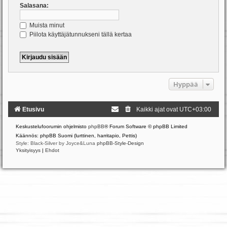
Salasana:
Muista minut
Piilota käyttäjätunnukseni tällä kertaa
Hyppää
Etusivu
Kaikki ajat ovat
UTC+03:00
Keskustelufoorumin ohjelmisto
phpBB
® Forum Software © phpBB Limited
Käännös: phpBB Suomi (lurttinen, harritapio, Pettis)
Style: Black-Silver by Joyce&Luna
phpBB-Style-Design
Yksityisyys
|
Ehdot