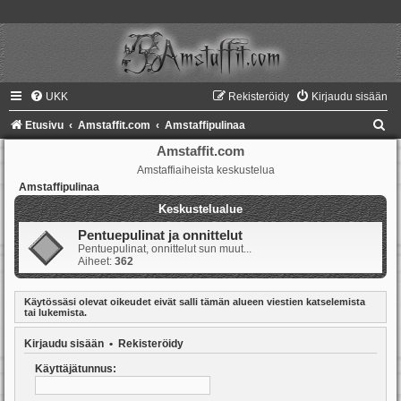
UKK
Rekisteröidy
Kirjaudu sisään
E
Etusivu
Amstaffit.com
Amstaffipulinaa
t
Amstaffit.com
Amstaffiaiheista keskustelua
s
Amstaffipulinaa
i
Keskustelualue
Pentuepulinat ja onnittelut
Pentuepulinat, onnittelut sun muut...
Aiheet:
362
Käytössäsi olevat oikeudet eivät salli tämän alueen viestien katselemista
tai lukemista.
Kirjaudu sisään
•
Rekisteröidy
Käyttäjätunnus: