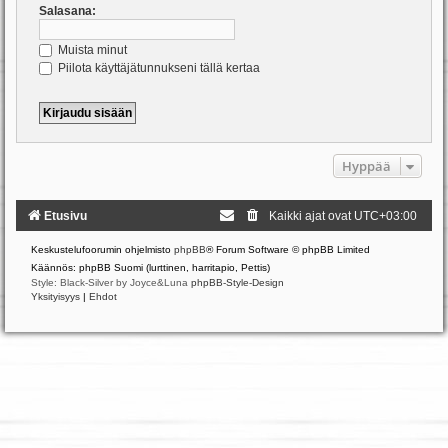
Salasana:
Muista minut
Piilota käyttäjätunnukseni tällä kertaa
Hyppää
Etusivu
Kaikki ajat ovat
UTC+03:00
Keskustelufoorumin ohjelmisto
phpBB
® Forum Software © phpBB Limited
Käännös: phpBB Suomi (lurttinen, harritapio, Pettis)
Style: Black-Silver by Joyce&Luna
phpBB-Style-Design
Yksityisyys
|
Ehdot