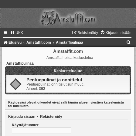
UKK
Rekisteröidy
Kirjaudu sisään
E
Etusivu
Amstaffit.com
Amstaffipulinaa
t
Amstaffit.com
Amstaffiaiheista keskustelua
s
Amstaffipulinaa
i
Keskustelualue
Pentuepulinat ja onnittelut
Pentuepulinat, onnittelut sun muut...
Aiheet:
362
Käytössäsi olevat oikeudet eivät salli tämän alueen viestien katselemista
tai lukemista.
Kirjaudu sisään
•
Rekisteröidy
Käyttäjätunnus: