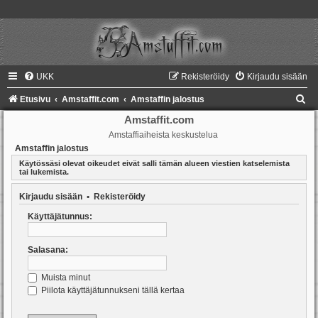
UKK
Rekisteröidy
Kirjaudu sisään
E
Etusivu
Amstaffit.com
Amstaffin jalostus
t
Amstaffit.com
Amstaffiaiheista keskustelua
s
Amstaffin jalostus
i
Käytössäsi olevat oikeudet eivät salli tämän alueen viestien katselemista
tai lukemista.
Kirjaudu sisään
•
Rekisteröidy
Käyttäjätunnus:
Salasana:
Muista minut
Piilota käyttäjätunnukseni tällä kertaa