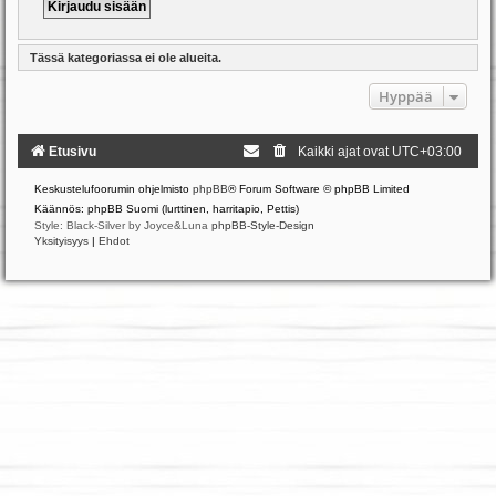
Tässä kategoriassa ei ole alueita.
Hyppää
Etusivu
Kaikki ajat ovat
UTC+03:00
Keskustelufoorumin ohjelmisto
phpBB
® Forum Software © phpBB Limited
Käännös: phpBB Suomi (lurttinen, harritapio, Pettis)
Style: Black-Silver by Joyce&Luna
phpBB-Style-Design
Yksityisyys
|
Ehdot