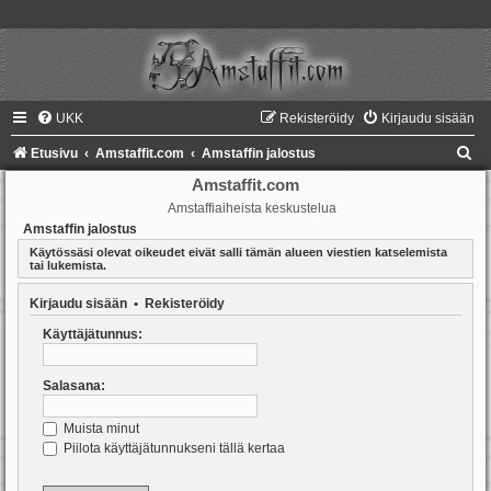
UKK
Rekisteröidy
Kirjaudu sisään
E
Etusivu
Amstaffit.com
Amstaffin jalostus
t
Amstaffit.com
Amstaffiaiheista keskustelua
s
Amstaffin jalostus
i
Käytössäsi olevat oikeudet eivät salli tämän alueen viestien katselemista
tai lukemista.
Kirjaudu sisään
•
Rekisteröidy
Käyttäjätunnus:
Salasana:
Muista minut
Piilota käyttäjätunnukseni tällä kertaa