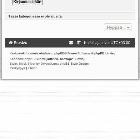
Tässä kategoriassa ei ole alueita.
Hyppää
Etusivu
Kaikki ajat ovat
UTC+03:00
Keskustelufoorumin ohjelmisto
phpBB
® Forum Software © phpBB Limited
Käännös: phpBB Suomi (lurttinen, harritapio, Pettis)
Style: Black-Silver by Joyce&Luna
phpBB-Style-Design
Yksityisyys
|
Ehdot