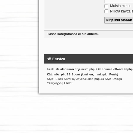
Muista minut
Piilota käyttäj
Tässä kategoriassa ei ole alueita.
Etusivu
Keskustelufoorumin ohjelmisto
phpBB
® Forum Software © php
Käännös: phpBB Suomi (lurttinen, harritapio, Pettis)
Style: Black-Silver by Joyce&Luna
phpBB-Style-Design
Yksityisyys
|
Ehdot