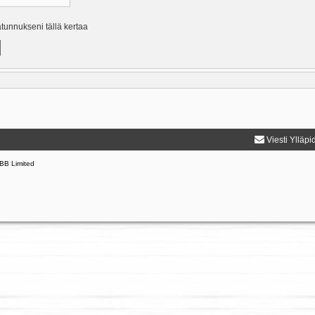
ätunnukseni tällä kertaa
Viesti Ylläpi
BB Limited