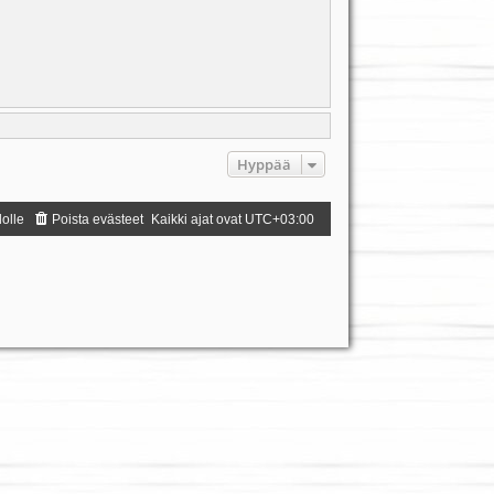
Hyppää
dolle
Poista evästeet
Kaikki ajat ovat
UTC+03:00