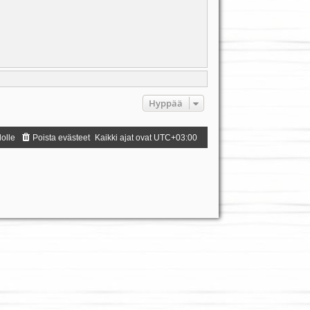
Hyppää
dolle
Poista evästeet
Kaikki ajat ovat
UTC+03:00