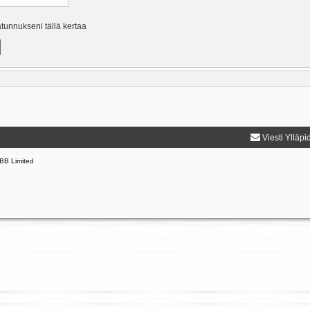
ätunnukseni tällä kertaa
Viesti Ylläpi
BB Limited