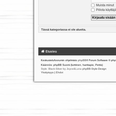
Muista minut
Piilota käyttäj
Tässä kategoriassa ei ole alueita.
Etusivu
Keskustelufoorumin ohjelmisto
phpBB
® Forum Software © php
Käännös: phpBB Suomi (lurttinen, harritapio, Pettis)
Style: Black-Silver by Joyce&Luna
phpBB-Style-Design
Yksityisyys
|
Ehdot