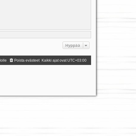
Hyppää
dolle
Poista evästeet
Kaikki ajat ovat
UTC+03:00