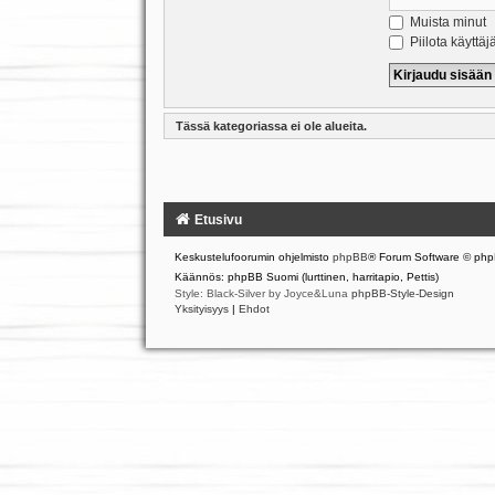
Muista minut
Piilota käyttäj
Tässä kategoriassa ei ole alueita.
Etusivu
Keskustelufoorumin ohjelmisto
phpBB
® Forum Software © php
Käännös: phpBB Suomi (lurttinen, harritapio, Pettis)
Style: Black-Silver by Joyce&Luna
phpBB-Style-Design
Yksityisyys
|
Ehdot