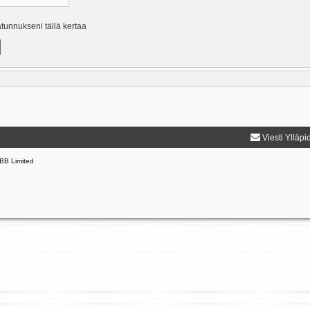
ätunnukseni tällä kertaa
Viesti Ylläpi
BB Limited