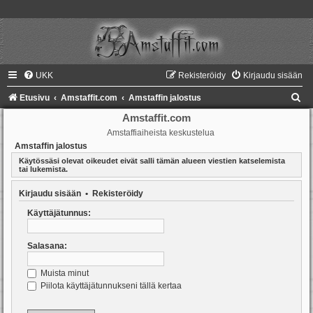
UKK
Rekisteröidy
Kirjaudu sisään
E
Etusivu
Amstaffit.com
Amstaffin jalostus
t
Amstaffit.com
Amstaffiaiheista keskustelua
s
Amstaffin jalostus
i
Käytössäsi olevat oikeudet eivät salli tämän alueen viestien katselemista
tai lukemista.
Kirjaudu sisään
•
Rekisteröidy
Käyttäjätunnus:
Salasana:
Muista minut
Piilota käyttäjätunnukseni tällä kertaa