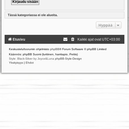
Tässä kategoriassa ei ole alueita.
Hyppää
Etusivu
Kaikki ajat ovat
UTC+03:00
Keskustelufoorumin ohjelmisto
phpBB
® Forum Software © phpBB Limited
Käännös: phpBB Suomi (lurttinen, harritapio, Pettis)
Style: Black-Silver by Joyce&Luna
phpBB-Style-Design
Yksityisyys
|
Ehdot