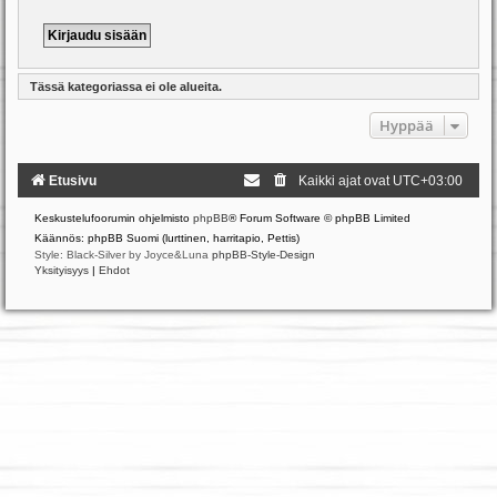
Tässä kategoriassa ei ole alueita.
Hyppää
Etusivu
Kaikki ajat ovat
UTC+03:00
Keskustelufoorumin ohjelmisto
phpBB
® Forum Software © phpBB Limited
Käännös: phpBB Suomi (lurttinen, harritapio, Pettis)
Style: Black-Silver by Joyce&Luna
phpBB-Style-Design
Yksityisyys
|
Ehdot