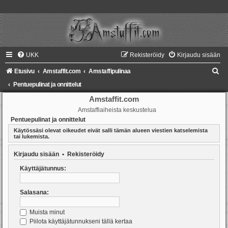
UKK
Rekisteröidy
Kirjaudu sisään
E
Etusivu
Amstaffit.com
Amstaffipulinaa
t
Pentuepulinat ja onnittelut
s
Amstaffit.com
Amstaffiaiheista keskustelua
i
Pentuepulinat ja onnittelut
Käytössäsi olevat oikeudet eivät salli tämän alueen viestien katselemista
tai lukemista.
Kirjaudu sisään
•
Rekisteröidy
Käyttäjätunnus:
Salasana:
Muista minut
Piilota käyttäjätunnukseni tällä kertaa