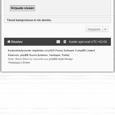
Tässä kategoriassa ei ole alueita.
Hyppää
Etusivu
Kaikki ajat ovat
UTC+03:00
Keskustelufoorumin ohjelmisto
phpBB
® Forum Software © phpBB Limited
Käännös: phpBB Suomi (lurttinen, harritapio, Pettis)
Style: Black-Silver by Joyce&Luna
phpBB-Style-Design
Yksityisyys
|
Ehdot