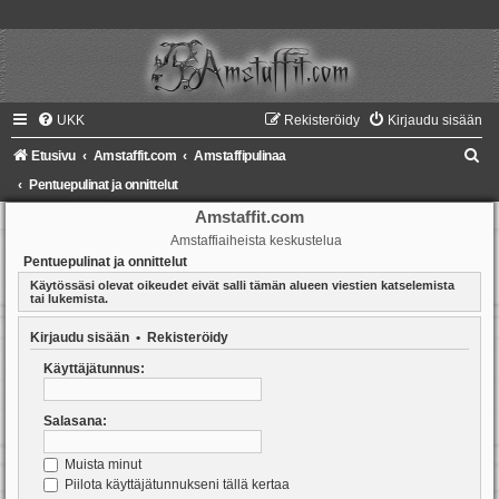
UKK
Rekisteröidy
Kirjaudu sisään
E
Etusivu
Amstaffit.com
Amstaffipulinaa
t
Pentuepulinat ja onnittelut
s
Amstaffit.com
Amstaffiaiheista keskustelua
i
Pentuepulinat ja onnittelut
Käytössäsi olevat oikeudet eivät salli tämän alueen viestien katselemista
tai lukemista.
Kirjaudu sisään
•
Rekisteröidy
Käyttäjätunnus:
Salasana:
Muista minut
Piilota käyttäjätunnukseni tällä kertaa