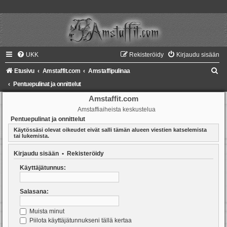
UKK
Rekisteröidy
Kirjaudu sisään
E
Etusivu
Amstaffit.com
Amstaffipulinaa
t
Pentuepulinat ja onnittelut
s
Amstaffit.com
Amstaffiaiheista keskustelua
i
Pentuepulinat ja onnittelut
Käytössäsi olevat oikeudet eivät salli tämän alueen viestien katselemista
tai lukemista.
Kirjaudu sisään
•
Rekisteröidy
Käyttäjätunnus:
Salasana:
Muista minut
Piilota käyttäjätunnukseni tällä kertaa