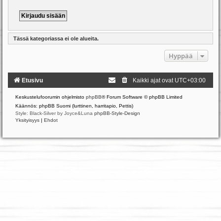
Tässä kategoriassa ei ole alueita.
Hyppää
Etusivu
Kaikki ajat ovat
UTC+03:00
Keskustelufoorumin ohjelmisto
phpBB
® Forum Software © phpBB Limited
Käännös: phpBB Suomi (lurttinen, harritapio, Pettis)
Style: Black-Silver by Joyce&Luna
phpBB-Style-Design
Yksityisyys
|
Ehdot