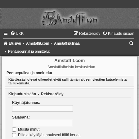
UKK
Rekisteröidy
Kirjaudu sisään
E
Etusivu
Amstaffit.com
Amstaffipulinaa
t
Pentuepulinat ja onnittelut
s
Amstaffit.com
Amstaffiaiheista keskustelua
i
Pentuepulinat ja onnittelut
Käytössäsi olevat oikeudet eivät salli tämän alueen viestien katselemista
tai lukemista.
Kirjaudu sisään
•
Rekisteröidy
Käyttäjätunnus:
Salasana:
Muista minut
Piilota käyttäjätunnukseni tällä kertaa