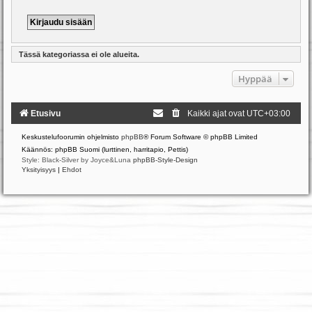
Tässä kategoriassa ei ole alueita.
Hyppää
Etusivu
Kaikki ajat ovat
UTC+03:00
Keskustelufoorumin ohjelmisto
phpBB
® Forum Software © phpBB Limited
Käännös: phpBB Suomi (lurttinen, harritapio, Pettis)
Style: Black-Silver by Joyce&Luna
phpBB-Style-Design
Yksityisyys
|
Ehdot