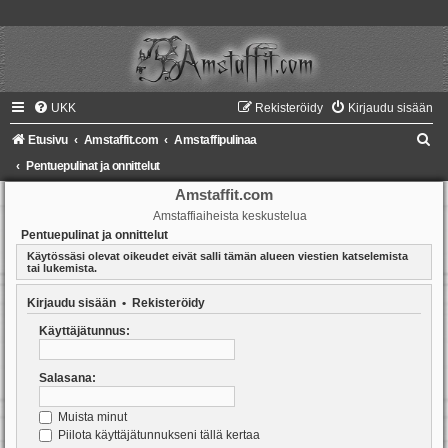
UKK
Rekisteröidy
Kirjaudu sisään
E
Etusivu
Amstaffit.com
Amstaffipulinaa
t
Pentuepulinat ja onnittelut
s
Amstaffit.com
Amstaffiaiheista keskustelua
i
Pentuepulinat ja onnittelut
Käytössäsi olevat oikeudet eivät salli tämän alueen viestien katselemista
tai lukemista.
Kirjaudu sisään
•
Rekisteröidy
Käyttäjätunnus:
Salasana:
Muista minut
Piilota käyttäjätunnukseni tällä kertaa