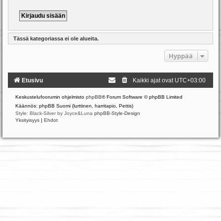
Tässä kategoriassa ei ole alueita.
Hyppää
Etusivu
Kaikki ajat ovat
UTC+03:00
Keskustelufoorumin ohjelmisto
phpBB
® Forum Software © phpBB Limited
Käännös: phpBB Suomi (lurttinen, harritapio, Pettis)
Style: Black-Silver by Joyce&Luna
phpBB-Style-Design
Yksityisyys
|
Ehdot