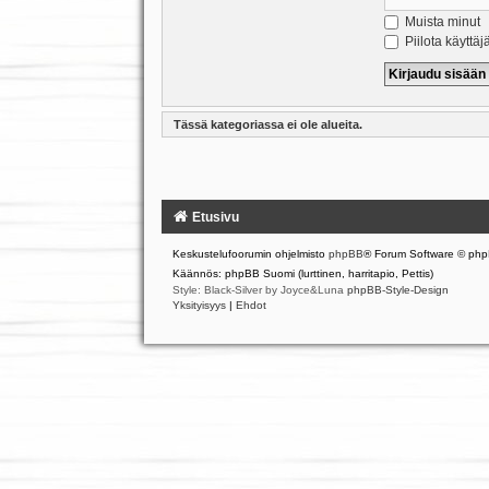
Muista minut
Piilota käyttäj
Tässä kategoriassa ei ole alueita.
Etusivu
Keskustelufoorumin ohjelmisto
phpBB
® Forum Software © php
Käännös: phpBB Suomi (lurttinen, harritapio, Pettis)
Style: Black-Silver by Joyce&Luna
phpBB-Style-Design
Yksityisyys
|
Ehdot