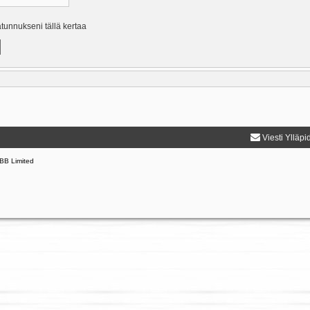
ätunnukseni tällä kertaa
Viesti Ylläpi
BB Limited