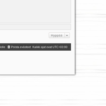
Hyppää
dolle
Poista evästeet
Kaikki ajat ovat
UTC+03:00