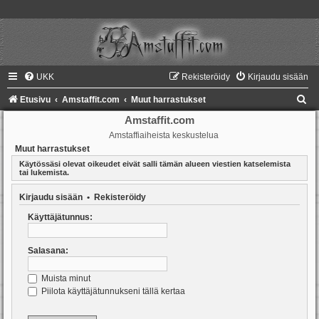
UKK
Rekisteröidy
Kirjaudu sisään
E
Etusivu
Amstaffit.com
Muut harrastukset
t
Amstaffit.com
Amstaffiaiheista keskustelua
s
Muut harrastukset
i
Käytössäsi olevat oikeudet eivät salli tämän alueen viestien katselemista
tai lukemista.
Kirjaudu sisään
•
Rekisteröidy
Käyttäjätunnus:
Salasana:
Muista minut
Piilota käyttäjätunnukseni tällä kertaa