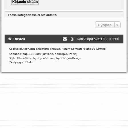
Tässä kategoriassa ei ole alueita.
Hyppää
Etusivu
Kaikki ajat ovat
UTC+03:00
Keskustelufoorumin ohjelmisto
phpBB
® Forum Software © phpBB Limited
Käännös: phpBB Suomi (lurttinen, harritapio, Pettis)
Style: Black-Silver by Joyce&Luna
phpBB-Style-Design
Yksityisyys
|
Ehdot