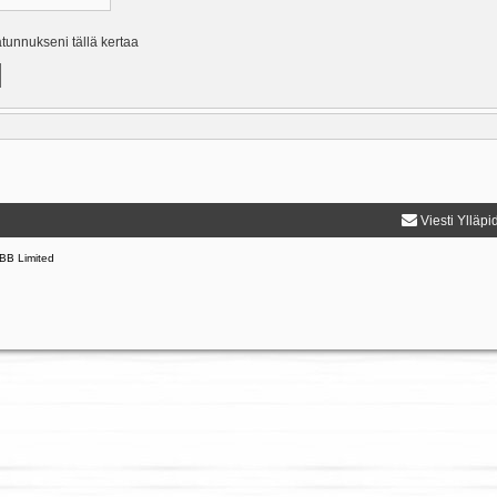
ätunnukseni tällä kertaa
Viesti Ylläpi
BB Limited