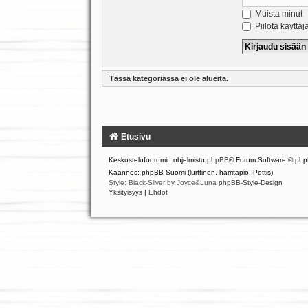
Muista minut
Piilota käyttäj
Tässä kategoriassa ei ole alueita.
Etusivu
Keskustelufoorumin ohjelmisto
phpBB
® Forum Software © php
Käännös: phpBB Suomi (lurttinen, harritapio, Pettis)
Style: Black-Silver by Joyce&Luna
phpBB-Style-Design
Yksityisyys
|
Ehdot