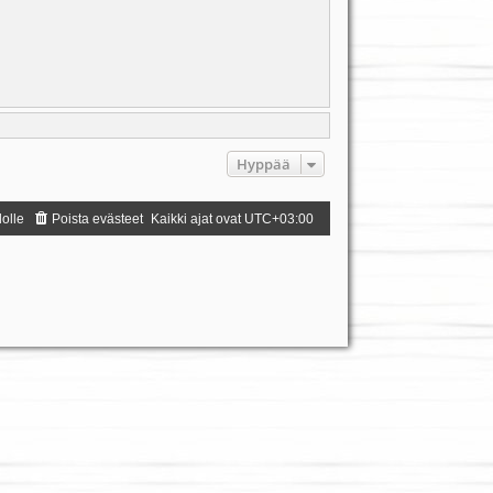
Hyppää
dolle
Poista evästeet
Kaikki ajat ovat
UTC+03:00