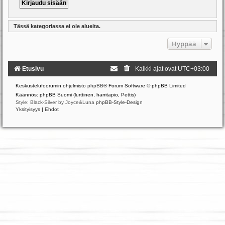
Tässä kategoriassa ei ole alueita.
Hyppää
Etusivu
Kaikki ajat ovat
UTC+03:00
Keskustelufoorumin ohjelmisto
phpBB
® Forum Software © phpBB Limited
Käännös: phpBB Suomi (lurttinen, harritapio, Pettis)
Style: Black-Silver by Joyce&Luna
phpBB-Style-Design
Yksityisyys
|
Ehdot