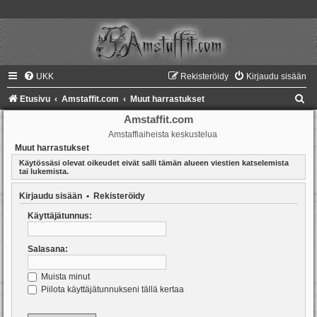
UKK
Rekisteröidy
Kirjaudu sisään
E
Etusivu
Amstaffit.com
Muut harrastukset
t
Amstaffit.com
Amstaffiaiheista keskustelua
s
Muut harrastukset
i
Käytössäsi olevat oikeudet eivät salli tämän alueen viestien katselemista
tai lukemista.
Kirjaudu sisään
•
Rekisteröidy
Käyttäjätunnus:
Salasana:
Muista minut
Piilota käyttäjätunnukseni tällä kertaa