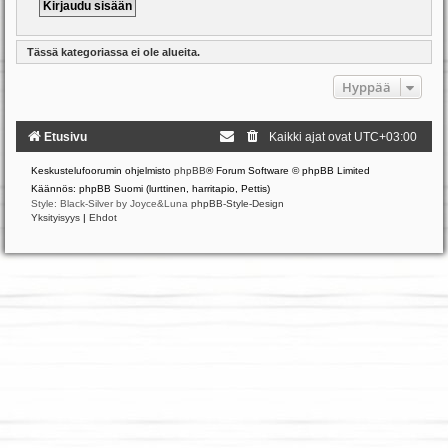
Tässä kategoriassa ei ole alueita.
Hyppää
Etusivu
Kaikki ajat ovat
UTC+03:00
Keskustelufoorumin ohjelmisto
phpBB
® Forum Software © phpBB Limited
Käännös: phpBB Suomi (lurttinen, harritapio, Pettis)
Style: Black-Silver by Joyce&Luna
phpBB-Style-Design
Yksityisyys
|
Ehdot