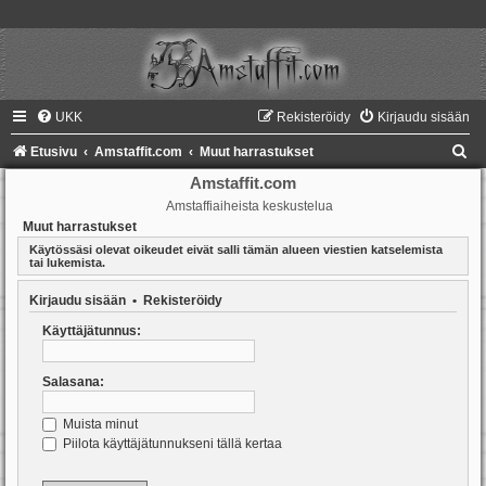
UKK
Rekisteröidy
Kirjaudu sisään
E
Etusivu
Amstaffit.com
Muut harrastukset
t
Amstaffit.com
Amstaffiaiheista keskustelua
s
Muut harrastukset
i
Käytössäsi olevat oikeudet eivät salli tämän alueen viestien katselemista
tai lukemista.
Kirjaudu sisään
•
Rekisteröidy
Käyttäjätunnus:
Salasana:
Muista minut
Piilota käyttäjätunnukseni tällä kertaa