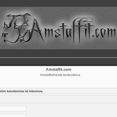
Amstaffit.com
Amstaffiaiheista keskustelua
tien katselemista tai lukemista.