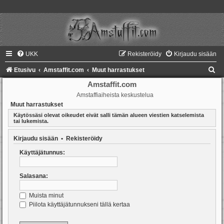
UKK
Rekisteröidy
Kirjaudu sisään
E
Etusivu
Amstaffit.com
Muut harrastukset
t
Amstaffit.com
Amstaffiaiheista keskustelua
s
Muut harrastukset
i
Käytössäsi olevat oikeudet eivät salli tämän alueen viestien katselemista
tai lukemista.
Kirjaudu sisään
•
Rekisteröidy
Käyttäjätunnus:
Salasana:
Muista minut
Piilota käyttäjätunnukseni tällä kertaa