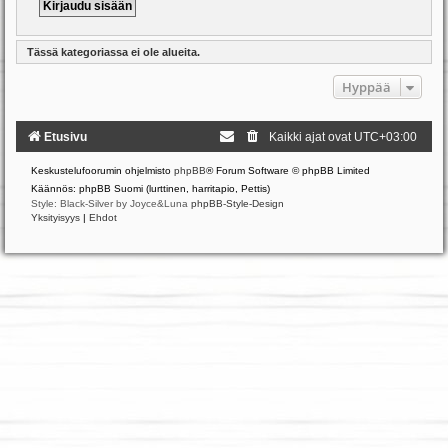
Tässä kategoriassa ei ole alueita.
Hyppää
Etusivu
Kaikki ajat ovat
UTC+03:00
Keskustelufoorumin ohjelmisto
phpBB
® Forum Software © phpBB Limited
Käännös: phpBB Suomi (lurttinen, harritapio, Pettis)
Style: Black-Silver by Joyce&Luna
phpBB-Style-Design
Yksityisyys
|
Ehdot