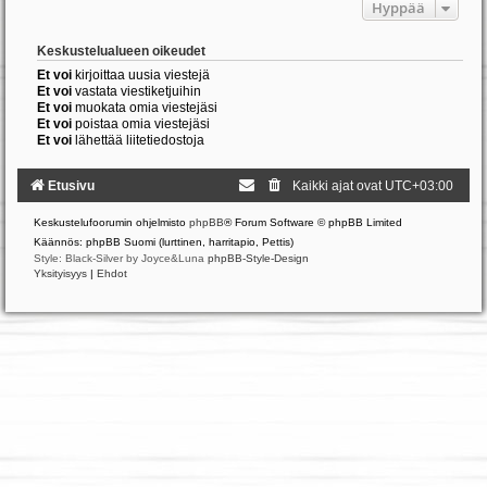
Hyppää
Keskustelualueen oikeudet
Et voi
kirjoittaa uusia viestejä
Et voi
vastata viestiketjuihin
Et voi
muokata omia viestejäsi
Et voi
poistaa omia viestejäsi
Et voi
lähettää liitetiedostoja
Etusivu
Kaikki ajat ovat
UTC+03:00
Keskustelufoorumin ohjelmisto
phpBB
® Forum Software © phpBB Limited
Käännös: phpBB Suomi (lurttinen, harritapio, Pettis)
Style: Black-Silver by Joyce&Luna
phpBB-Style-Design
Yksityisyys
|
Ehdot