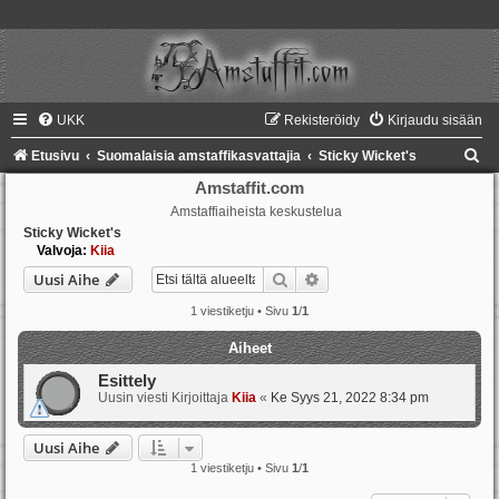
UKK
Rekisteröidy
Kirjaudu sisään
E
Etusivu
Suomalaisia amstaffikasvattajia
Sticky Wicket's
t
Amstaffit.com
Amstaffiaiheista keskustelua
s
Sticky Wicket's
i
Valvoja:
Kiia
Etsi
Tarkennettu haku
Uusi Aihe
1 viestiketju • Sivu
1
/
1
Aiheet
Esittely
Uusin viesti Kirjoittaja
Kiia
«
Ke Syys 21, 2022 8:34 pm
Uusi Aihe
1 viestiketju • Sivu
1
/
1