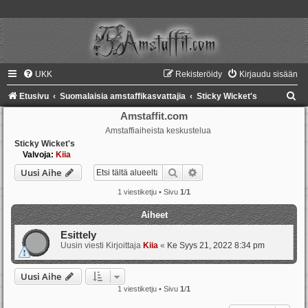
UKK
Rekisteröidy
Kirjaudu sisään
E
Etusivu
Suomalaisia amstaffikasvattajia
Sticky Wicket's
t
Amstaffit.com
Amstaffiaiheista keskustelua
s
Sticky Wicket's
i
Valvoja:
Kiia
Etsi
Tarkennettu haku
Uusi Aihe
1 viestiketju • Sivu
1
/
1
Aiheet
Esittely
Uusin viesti Kirjoittaja
Kiia
«
Ke Syys 21, 2022 8:34 pm
Uusi Aihe
1 viestiketju • Sivu
1
/
1