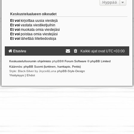
Hyppää
Keskustelualueen oikeudet
Et voi
kirjoittaa uusia viestejä
Et voi
vastata viestiketjuihin
Et voi
muokata omia viestejäsi
Et voi
poistaa omia viestejäsi
Et voi
lähettää liitetiedostoja
Etusivu
Kaikki ajat ovat
UTC+03:00
Keskustelufoorumin ohjelmisto
phpBB
® Forum Software © phpBB Limited
Käännös: phpBB Suomi (lurttinen, harritapio, Pettis)
Style: Black-Silver by Joyce&Luna
phpBB-Style-Design
Yksityisyys
|
Ehdot